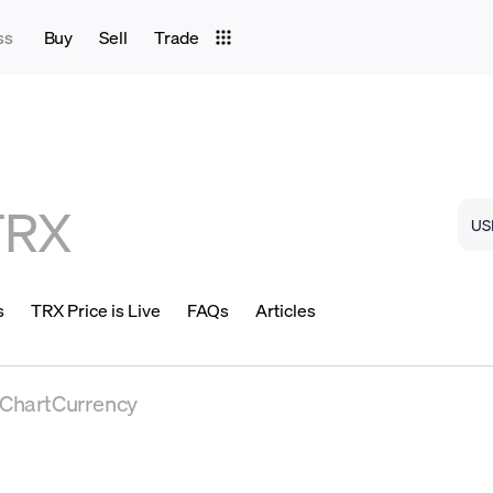
ss
Buy
Sell
Trade
TRX
s
TRX Price is Live
FAQs
Articles
eChartCurrency