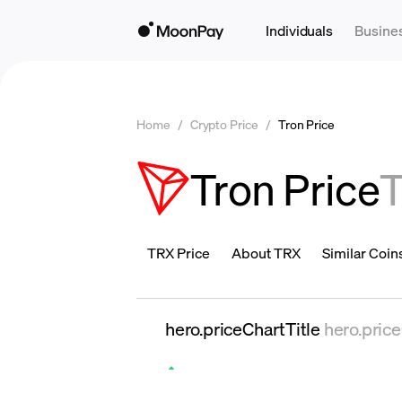
Individuals
Busine
Home
/
Crypto Price
/
Tron Price
Tron Price
TRX Price
About TRX
Similar Coin
hero.priceChartTitle
hero.pric