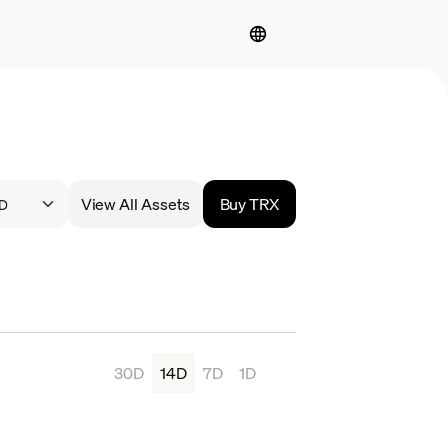
View All Assets
Buy TRX
30D
14D
7D
1D