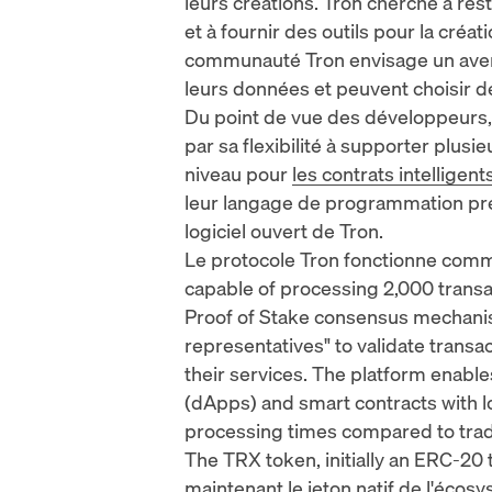
leurs créations. Tron cherche à res
et à fournir des outils pour la cré
communauté Tron envisage un avenir
leurs données et peuvent choisir de
Du point de vue des développeurs, 
par sa flexibilité à supporter plu
niveau pour
les contrats intelligent
leur langage de programmation préf
logiciel ouvert de Tron.
Le protocole Tron fonctionne co
capable of processing 2,000 transac
Proof of Stake
consensus mechanism
representatives
" to validate trans
their services. The platform enable
(dApps)
and smart contracts with l
processing times compared to trad
The TRX token, initially an ERC-20
maintenant le jeton natif de l'écosys