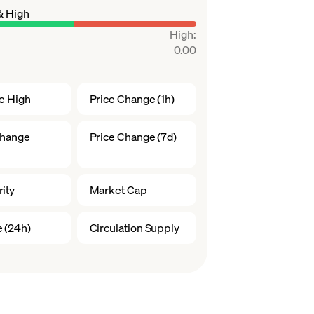
& High
High
:
0.00
me High
Price Change (1h)
Change
Price Change (7d)
ity
Market Cap
 (24h)
Circulation Supply