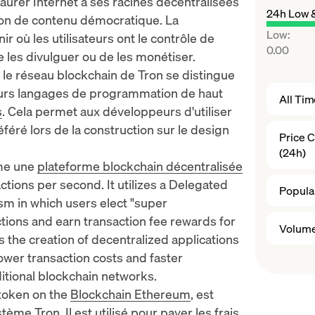
taurer Internet à ses racines décentralisées
24h Low 
ation de contenu démocratique. La
Low
:
 où les utilisateurs ont le contrôle de
0.00
 les divulguer ou de les monétiser.
le réseau blockchain de Tron se distingue
sieurs langages de programmation de haut
All Ti
s
. Cela permet aux développeurs d'utiliser
éré lors de la construction sur le design
Price 
(24h)
mme une
plateforme blockchain décentralisée
tions per second. It utilizes a
Delegated
Popular
 in which users elect "
super
actions and earn transaction fee rewards for
Volume
s the creation of
decentralized applications
ower transaction costs and faster
itional blockchain networks.
 token on the
Blockchain Ethereum
, est
tème Tron. Il est utilisé pour payer les frais