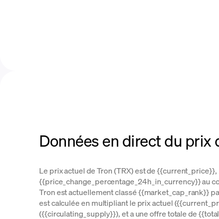
Données en direct du prix 
Le prix actuel de Tron (TRX) est de {{current_price}},
{{price_change_percentage_24h_in_currency}} au co
Tron est actuellement classé {{market_cap_rank}} par
est calculée en multipliant le prix actuel ({{current_pri
({{circulating_supply}}), et a une offre totale de {{to