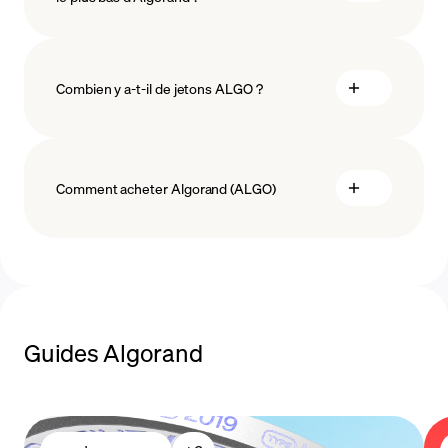
blockchain technology
Combien y a-t-il de jetons ALGO ?
Comment acheter Algorand (ALGO)
acheter ALGO
Guides Algorand
.