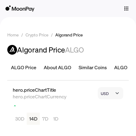
Individuals
Business
Home
/
Crypto Price
/
Algorand Price
Buy
Algorand Price
ALGO
Sell
Trade
ALGO Price
About ALGO
Similar Coins
ALGO Pric
Company
Crypto Prices
hero.priceChartTitle
hero.priceChartCurrency
Learn
Support
30D
14D
7D
1D
Language