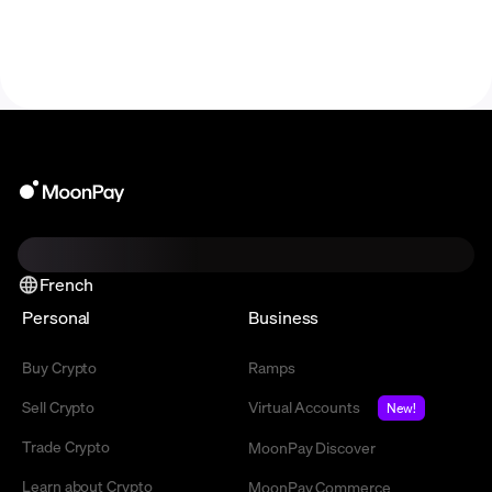
blockchain grâce au modèle Pure Proof of Stake
(PPoS).
French
Personal
Business
Buy Crypto
Ramps
Sell Crypto
Virtual Accounts
New!
Trade Crypto
MoonPay Discover
Learn about Crypto
MoonPay Commerce