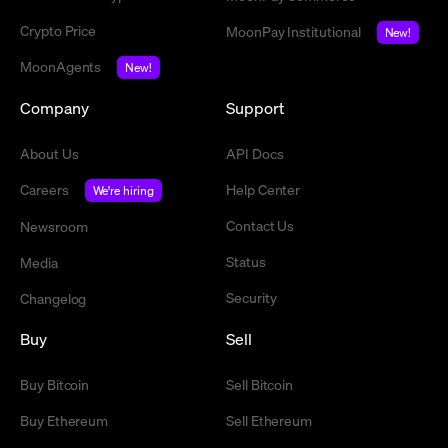
Crypto Price
MoonPay Institutional
New!
MoonAgents
New!
Company
Support
About Us
API Docs
Careers
Help Center
We're hiring
Contact Us
Newsroom
Status
Media
Security
Changelog
Buy
Sell
Buy Bitcoin
Sell Bitcoin
Buy Ethereum
Sell Ethereum