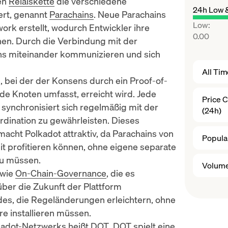
len
Relaiskette
die verschiedene
24h Low 
iert, genannt
Parachains
. Neue Parachains
Low
:
k erstellt, wodurch Entwickler ihre
0.00
en. Durch die Verbindung mit der
ins miteinander kommunizieren und sich
All Ti
e, bei der der Konsens durch ein
Proof-of-
e Knoten umfasst, erreicht wird. Jede
Price 
synchronisiert sich regelmäßig mit der
(24h)
rdination zu gewährleisten. Dieses
cht Polkadot attraktiv, da Parachains von
Popular
t profitieren können, ohne eigene separate
zu müssen.
Volume
 wie
On-Chain-Governance
, die es
ber die Zukunft der Plattform
es, die Regeländerungen erleichtern, ohne
e installieren müssen.
adot-Netzwerks heißt
DOT
. DOT spielt eine