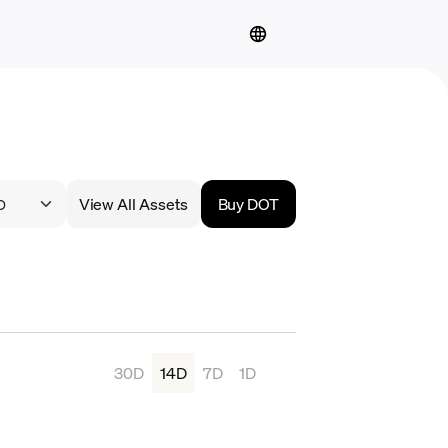
View All Assets
Buy DOT
30D
14D
7D
1D