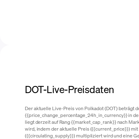
DOT-Live-Preisdaten
Der aktuelle Live-Preis von Polkadot (DOT) beträgt de
{{price_change_percentage_24h_in_currency}} in den
liegt derzeit auf Rang {{market_cap_rank}} nach Mark
wird, indem der aktuelle Preis ({{current_price}}) 
({{circulating_supply}}) multipliziert wird und ein