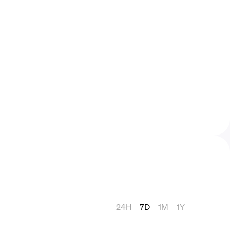
24H
7D
1M
1Y