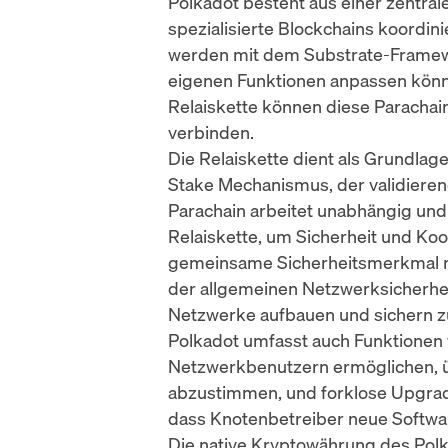
Polkadot besteht aus einer zentra
spezialisierte Blockchains koordin
werden mit dem Substrate-Framewor
eigenen Funktionen anpassen könn
Relaiskette können diese Paracha
verbinden.
Die Relaiskette dient als Grundlag
Stake
Mechanismus, der validierend
Parachain arbeitet unabhängig und 
Relaiskette, um Sicherheit und Koo
gemeinsame Sicherheitsmerkmal ma
der allgemeinen Netzwerksicherhei
Netzwerke aufbauen und sichern 
Polkadot umfasst auch Funktionen
Netzwerkbenutzern ermöglichen, ü
abzustimmen, und forklose Upgrad
dass Knotenbetreiber neue Softwar
Die native
Kryptowährung
des Polk