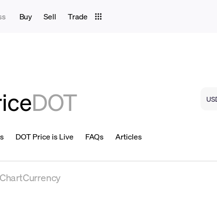
ss
Buy
Sell
Trade
rice
DOT
ns
DOT Price is Live
FAQs
Articles
eChartCurrency