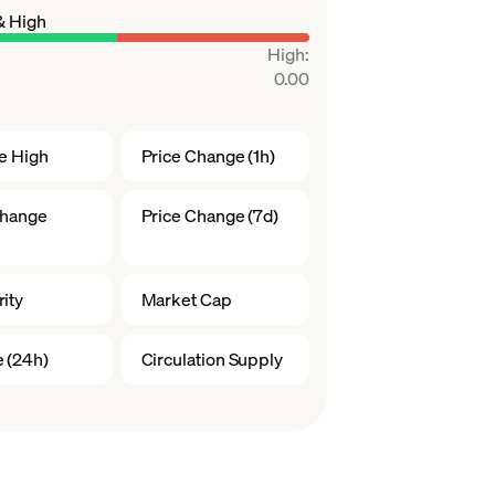
& High
High
:
0.00
me High
Price Change (1h)
Change
Price Change (7d)
ity
Market Cap
 (24h)
Circulation Supply