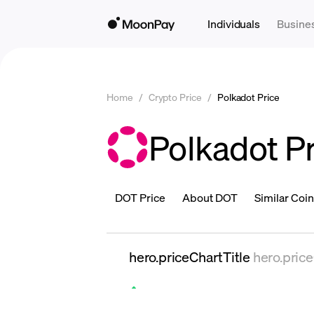
Individuals
Busine
Home
/
Crypto Price
/
Polkadot Price
Polkadot P
DOT Price
About DOT
Similar Coi
hero.priceChartTitle
hero.pric