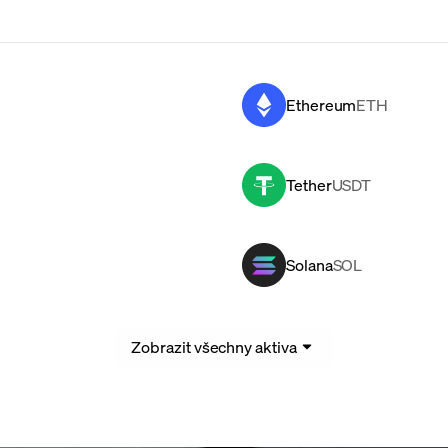
Ethereum
ETH
Tether
USDT
Solana
SOL
Zobrazit všechny aktiva