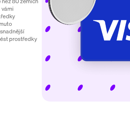
e než 80 zemích
 vámi
tředky
omuto
 snadnější
vést prostředky