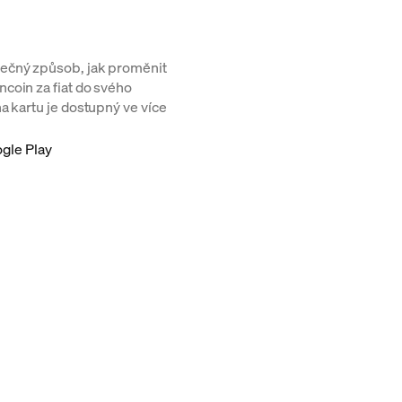
pečný způsob, jak proměnit
coin za fiat do svého
a kartu je dostupný ve více
gle Play