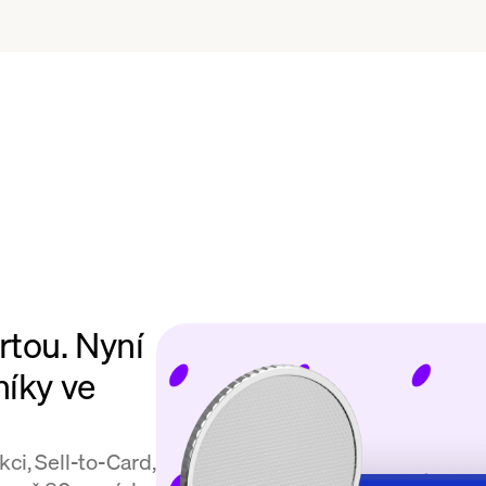
rtou. Nyní
níky ve
ci, Sell-to-Card,