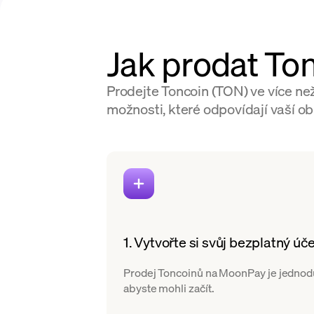
Jak prodat To
Prodejte Toncoin (TON) ve více n
možnosti, které odpovídají vaší obl
1. Vytvořte si svůj bezplatný úče
Prodej Toncoinů na MoonPay je jednodu
abyste mohli začít.