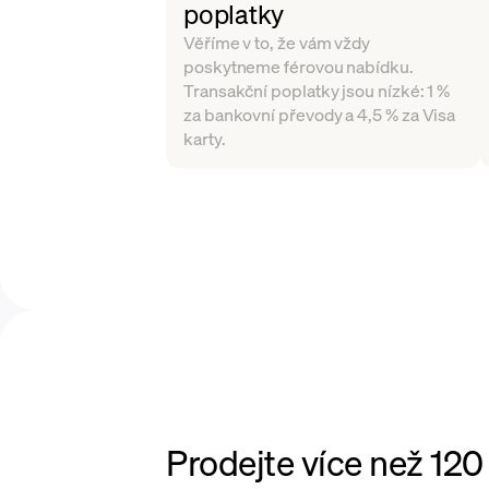
poplatky
Věříme v to, že vám vždy
poskytneme férovou nabídku.
Transakční poplatky jsou nízké: 1 %
za bankovní převody a 4,5 % za Visa
karty.
Prodejte více než 120