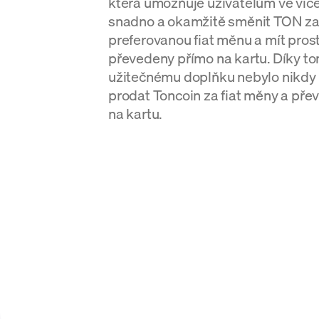
která umožňuje uživatelům ve víc
snadno a okamžitě směnit TON za
preferovanou fiat měnu a mít pros
převedeny přímo na kartu. Díky t
užitečnému doplňku nebylo nikdy
prodat Toncoin za fiat měny a pře
na kartu.