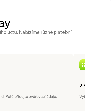
ay
ího účtu. Nabízíme různé platební
2. Vyberte kry
. Poté přidejte ověřovací údaje,
Vyberte Toncoin z