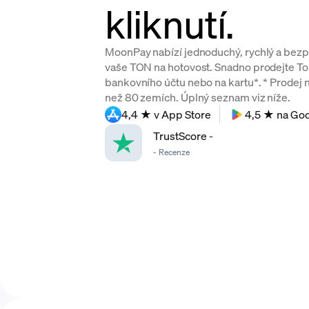
kliknutí.
MoonPay nabízí jednoduchý, rychlý a bez
vaše TON na hotovost. Snadno prodejte Ton
bankovního účtu nebo na kartu*. * Prodej n
než 80 zemích. Úplný seznam viz níže.
4,4 ★ v App Store
4,5 ★ na Goo
TrustScore
-
-
Recenze