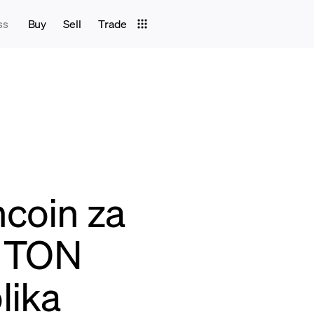
ss
Buy
Sell
Trade
ncoin za
e TON
lika