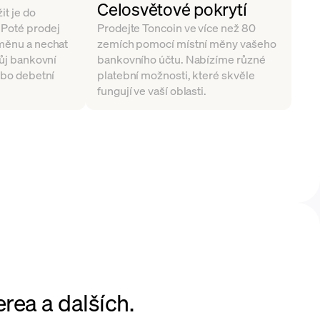
Celosvětové pokrytí
it je do
 Poté prodej
Prodejte Toncoin ve více než 80
 měnu a nechat
zemích pomocí místní měny vašeho
vůj bankovní
bankovního účtu. Nabízíme různé
nebo debetní
platební možnosti, které skvěle
fungují ve vaší oblasti.
rea a dalších.