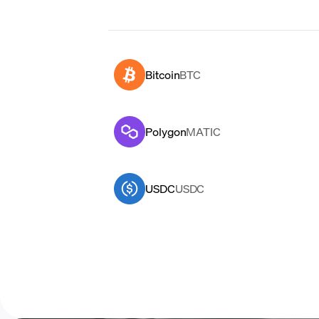
Bitcoin
BTC
Polygon
MATIC
USDC
USDC