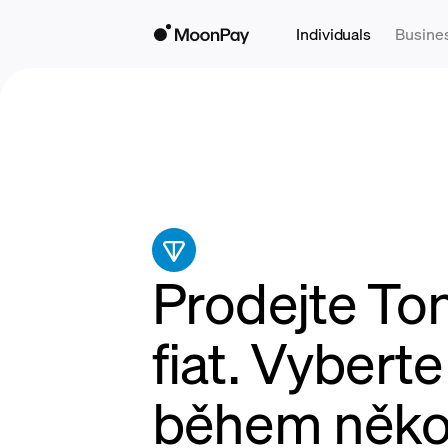
Individuals
Busine
Prodejte To
fiat. Vybert
během něko