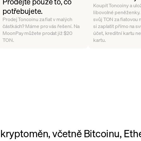
Prodejte pouze to, co
Koupit Toncoiny a ulož
potřebujete.
libovolné peněženky.
Prodej Toncoinu za fiat v malých
svůj TON za fiatovou
částkách? Máme pro vás řešení. Na
si zaplatit přímo na s
MoonPay můžete prodat již $20
účet, kreditní kartu 
TON.
kartu.
 kryptoměn, včetně Bitcoinu, Ethe