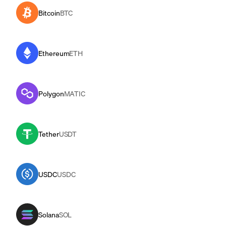
Bitcoin
BTC
Ethereum
ETH
Polygon
MATIC
Tether
USDT
USDC
USDC
Solana
SOL