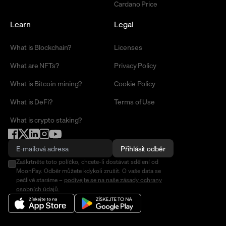
Cardano Price
Learn
Legal
What is Blockchain?
Licenses
What are NFTs?
Privacy Policy
What is Bitcoin mining?
Cookie Policy
What is DeFi?
Terms of Use
What is crypto staking?
Přihlásit odběr
Zaškrtněte toto políčko, chcete-li dostávat sdělení od
MoonPay. Odběr můžete kdykoli zrušit. O vaše data se
pečlivě staráme –
podívejte se na naše zásady ochrany
osobních údajů.