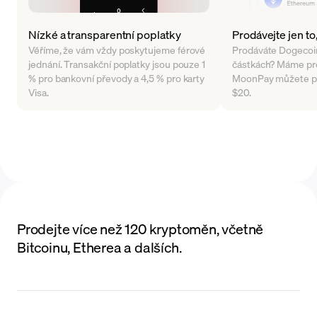
Nízké a transparentní poplatky
Prodávejte jen to
Věříme, že vám vždy poskytujeme férové
Prodáváte Dogecoin 
jednání. Transakční poplatky jsou pouze 1
částkách? Máme pro
% pro bankovní převody a 4,5 % pro karty
MoonPay můžete p
Visa.
$20.
Prodejte více než 120 kryptoměn, včetně
Bitcoinu, Etherea a dalších.