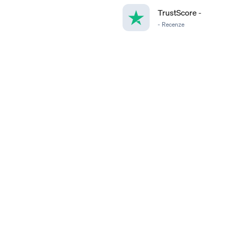
TrustScore
-
-
Recenze