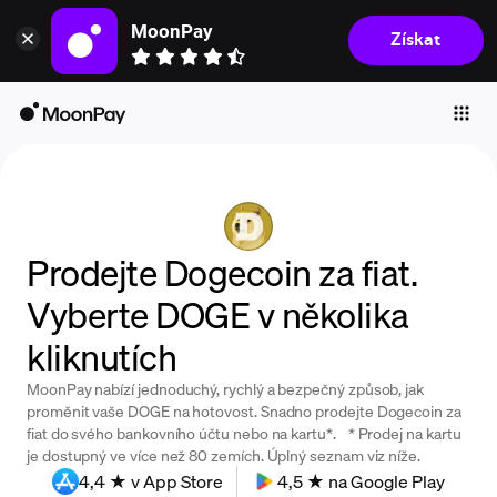
MoonPay
Získat
Individuals
Business
Buy
Sell
Trade
Prodejte Dogecoin za fiat.
Company
Vyberte DOGE v několika
Crypto Prices
kliknutích
Learn
MoonPay nabízí jednoduchý, rychlý a bezpečný způsob, jak
Support
proměnit vaše DOGE na hotovost. Snadno prodejte Dogecoin za
fiat do svého bankovního účtu nebo na kartu*. * Prodej na kartu
je dostupný ve více než 80 zemích. Úplný seznam viz níže.
Language
4,4 ★ v App Store
4,5 ★ na Google Play