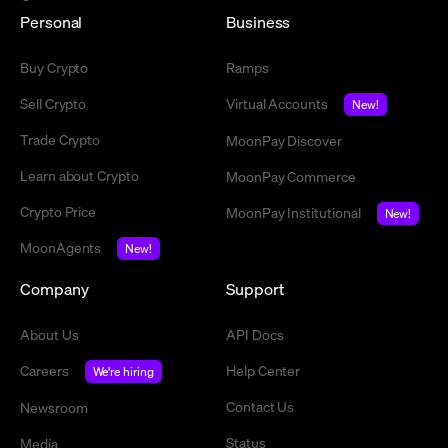
Personal
Business
Buy Crypto
Ramps
Sell Crypto
Virtual Accounts
New!
Trade Crypto
MoonPay Discover
Learn about Crypto
MoonPay Commerce
Crypto Price
MoonPay Institutional
New!
MoonAgents
New!
Company
Support
About Us
API Docs
Careers
Help Center
We're hiring
Contact Us
Newsroom
Status
Media